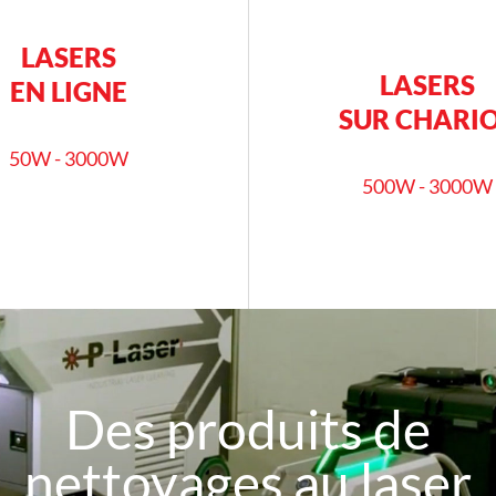
LASERS
LASERS
EN LIGNE
SUR CHARI
50W - 3000W
500W - 3000W
En savoir plus
En savoir plus
Des produits de
nettoyages au laser