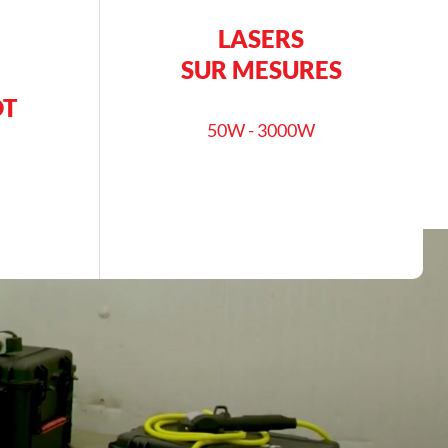
LASERS
SUR MESURES
OT
50W - 3000W
En savoir plus